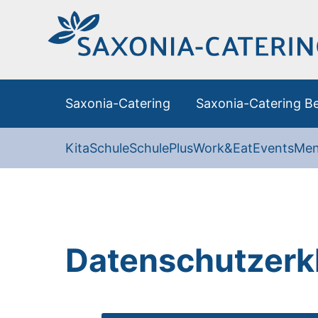
Saxonia-Catering
Saxonia-Catering Be
Kita
Schule
SchulePlus
Work&Eat
Events
Men
Datenschutzerk