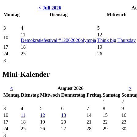
< Juli 2026
Au
Montag
Dienstag
Mittwoch
3
4
5
11
12
10
Demokratiefestival #12062020olympia
Think big Thursday
17
18
19
24
25
26
31
Mini-Kalender
<
August 2026
>
Mo
ntag
Di
enstag
Mi
ttwoch
Do
nnerstag
Fr
eitag
Sa
mstag
So
nnta
1
2
3
4
5
6
7
8
9
10
11
12
13
14
15
16
17
18
19
20
21
22
23
24
25
26
27
28
29
30
31